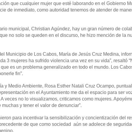
ación que cualquier mujer que esté laborando en el Gobierno Mu
nuncie de inmediato, como autoridad tenemos de atender de mane
ario municipal, Christian Agúndez, hay un gran número de col
que no solo se queden en el discurso, he hizo mención de la nue
es del Municipio de Los Cabos, María de Jesús Cruz Medina, info
a 3 mujeres ha sufrido violencia una vez en su vida”, resaltó 
s que es un problema generalizado en todo el mundo. Los Cabos
onerle fin”.
ogía y Medio Ambiente, Rosa Esther Natali Cruz Ocampo, puntual
a representación en el Ayuntamiento me da el espacio para ser vo
o. A veces no lo visualizamos, criticamos como mujeres. Apoyém
 muchas y tener el valor de denunciar”.
ron para incentivar la sensibilización y concientización del re
 precedente de que como sociedad aún se adolece de segurida
menino.