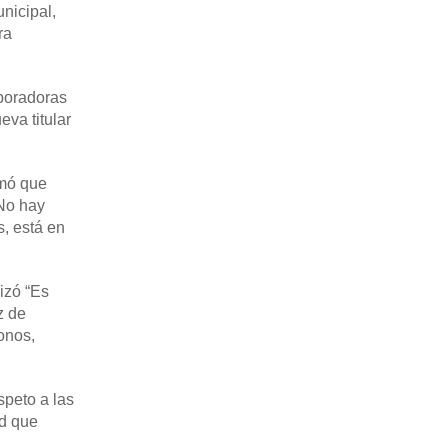
nicipal,
ra
aboradoras
va titular
rmó que
“No hay
, está en
izó “Es
z de
onos,
speto a las
d que