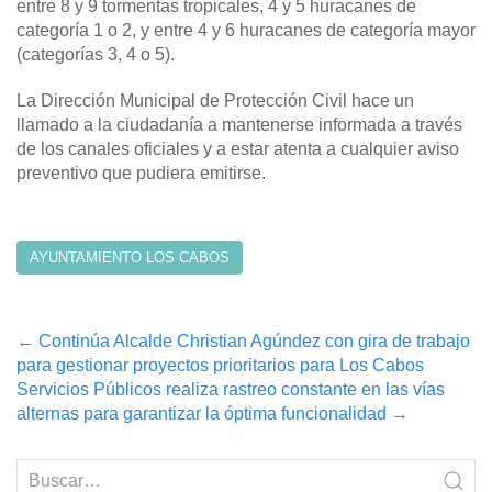
entre 8 y 9 tormentas tropicales, 4 y 5 huracanes de
categoría 1 o 2, y entre 4 y 6 huracanes de categoría mayor
(categorías 3, 4 o 5).
La Dirección Municipal de Protección Civil hace un
llamado a la ciudadanía a mantenerse informada a través
de los canales oficiales y a estar atenta a cualquier aviso
preventivo que pudiera emitirse.
AYUNTAMIENTO LOS CABOS
Post
←
Continúa Alcalde Christian Agúndez con gira de trabajo
para gestionar proyectos prioritarios para Los Cabos
navigation
Servicios Públicos realiza rastreo constante en las vías
alternas para garantizar la óptima funcionalidad
→