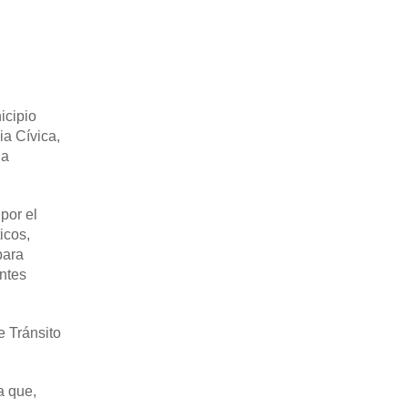
icipio
ia Cívica,
 a
por el
icos,
para
entes
e Tránsito
a que,