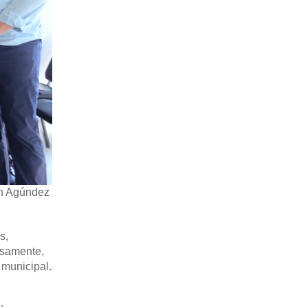
an Agúndez
s,
isamente,
 municipal.