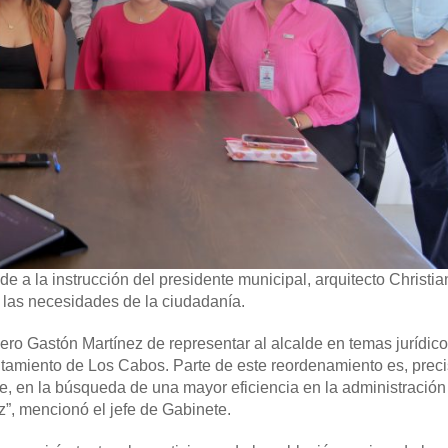
 a la instrucción del presidente municipal, arquitecto Christi
las necesidades de la ciudadanía.
ro Gastón Martínez de representar al alcalde en temas jurídico
yuntamiento de Los Cabos. Parte de este reordenamiento es, prec
, en la búsqueda de una mayor eficiencia en la administración
”, mencionó el jefe de Gabinete.