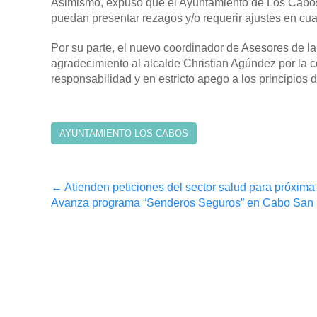
Asimismo, expuso que el Ayuntamiento de Los Cabos s
puedan presentar rezagos y/o requerir ajustes en cuan
Por su parte, el nuevo coordinador de Asesores de l
agradecimiento al alcalde Christian Agúndez por la
responsabilidad y en estricto apego a los principio
AYUNTAMIENTO LOS CABOS
Post
←
Atienden peticiones del sector salud para próxi
Avanza programa “Senderos Seguros” en Cabo San Lu
navigation