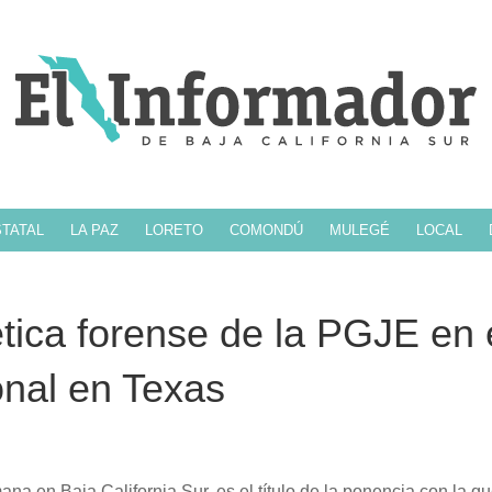
TATAL
LA PAZ
LORETO
COMONDÚ
MULEGÉ
LOCAL
ética forense de la PGJE en 
onal en Texas
ana en Baja California Sur, es el título de la ponencia con la qu