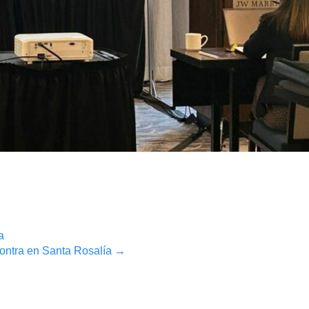
a
contra en Santa Rosalía
→