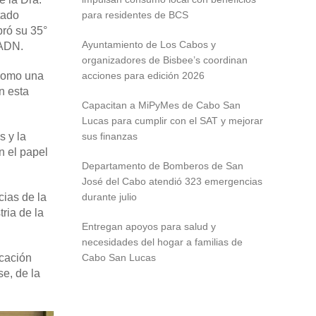
tado
para residentes de BCS
bró su 35°
Ayuntamiento de Los Cabos y
 ADN.
organizadores de Bisbee’s coordinan
 como una
acciones para edición 2026
n esta
Capacitan a MiPyMes de Cabo San
Lucas para cumplir con el SAT y mejorar
s y la
sus finanzas
n el papel
Departamento de Bomberos de San
José del Cabo atendió 323 emergencias
cias de la
durante julio
ria de la
Entregan apoyos para salud y
necesidades del hogar a familias de
icación
Cabo San Lucas
se, de la