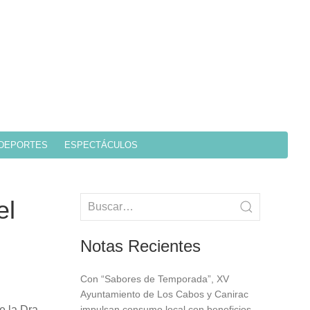
DEPORTES
ESPECTÁCULOS
el
Notas Recientes
Con “Sabores de Temporada”, XV
Ayuntamiento de Los Cabos y Canirac
e la Dra.
impulsan consumo local con beneficios