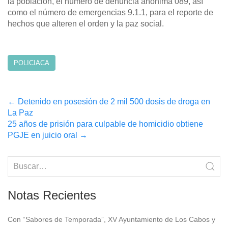
la población, el número de denuncia anónima 089, así
como el número de emergencias 9.1.1, para el reporte de
hechos que alteren el orden y la paz social.
POLICIACA
Post
←
Detenido en posesión de 2 mil 500 dosis de droga en
La Paz
navigation
25 años de prisión para culpable de homicidio obtiene
PGJE en juicio oral
→
Notas Recientes
Con “Sabores de Temporada”, XV Ayuntamiento de Los Cabos y