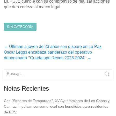
La PGJE cumple con su compromiso de realizar acciones
que den certeza al marco legal.
SIN CATEGORÍA
Post
←
Ultiman a joven de 23 años con disparo en La Paz
Oscar Leggs encabeza banderazo del operativo
navigation
denominado ‘’Guadalupe Reyes 2023-2024’’
→
Notas Recientes
Con “Sabores de Temporada”, XV Ayuntamiento de Los Cabos y
Canirac impulsan consumo local con beneficios para residentes
de BCS