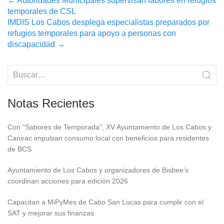
Post
←
Autoridades Municipales supervisan labores en refugios
temporales de CSL
navigation
IMDIS Los Cabos desplega especialistas preparados por
refugios temporales para apoyo a personas con
discapacidad
→
Notas Recientes
Con “Sabores de Temporada”, XV Ayuntamiento de Los Cabos y
Canirac impulsan consumo local con beneficios para residentes
de BCS
Ayuntamiento de Los Cabos y organizadores de Bisbee’s
coordinan acciones para edición 2026
Capacitan a MiPyMes de Cabo San Lucas para cumplir con el
SAT y mejorar sus finanzas