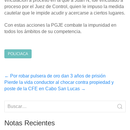
vinculación a proceso en la que a Juan N, fue vinculado a
proceso por el Juez de Control, quien le impuso la medida
cautelar que le impide acudir y acercarse a ciertos lugares.
Con estas acciones la PGJE combate la impunidad en
todos los ámbitos de su competencia.
POLICIACA
Post
←
Por robar pulsera de oro dan 3 años de prisión
Pierde la vida conductor al chocar contra propiedad y
navigation
poste de la CFE en Cabo San Lucas
→
Notas Recientes