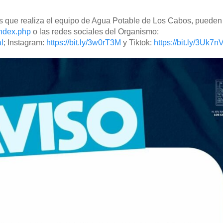
s que realiza el equipo de Agua Potable de Los Cabos, pueden v
index.php
o las redes sociales del Organismo:
l
; Instagram:
https://bit.ly/3w0rT3M
y Tiktok:
https://bit.ly/3Uk7n