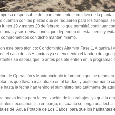
mpresa responsable del mantenimiento correctivo de la planta 
entan con las piezas que se requieren para los trabajos, s
 lunes 19 y martes 20 de febrero, lo que permitirá continuar con
olonias y sus derivaciones que dependen de esta fuente y evit
ían comprometidos con dicho mantenimiento.
n este paro técnico: Condominios Altamira Fase 1, Altamira l y l
 en el caso de las Altamiras ya se encuentra el tandeo de agua 
restantes se espera que lo antes posible entren en la programaci
ción de Operación y Mantenimiento informaron que se retomará 
olonias que llevan más atraso en el tandeo, y posteriormente co
ue hasta la fecha han tenido el suministro habitualmente de agu
na nueva fecha para la realización de los trabajos, ya que la e
riales necesarios, sin embargo, en cuanto se tenga una fecha
iales del Agua Potable de Los Cabos, para que los habitantes 