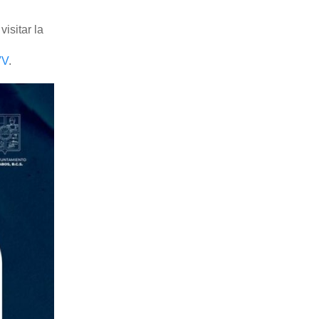
isitar la
VV
.