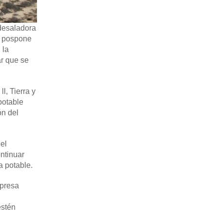
desaladora
e pospone
 la
ar que se
l, Tierra y
potable
ón del
el
ntinuar
a potable.
mpresa
estén