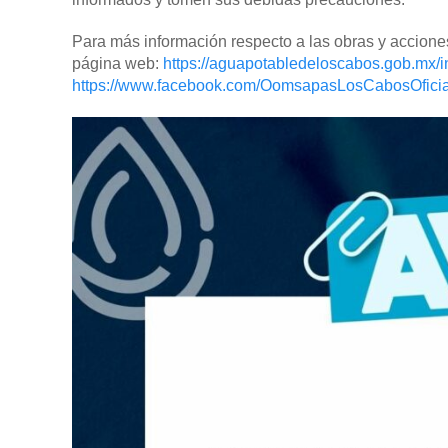
Para más información respecto a las obras y accione
página web:
https://aguapotabledeloscabos.gob.mx/
https://www.facebook.com/OomsapasLosCabosOficia