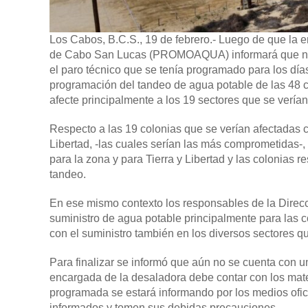
Los Cabos, B.C.S., 19 de febrero.-
Luego de que la e
de Cabo San Lucas (PROMOAQUA) informará que no cu
el paro técnico que se tenía programado para los días
programación del tandeo de agua potable de las 48 c
afecte principalmente a los 19 sectores que se ver
Respecto a las 19 colonias que se verían afectadas co
Libertad, -las cuales serían las más comprometidas-,
para la zona y para Tierra y Libertad y las colonias 
tandeo.
En ese mismo contexto los responsables de la Direc
suministro de agua potable principalmente para las c
con el suministro también en los diversos sectores q
Para finalizar se informó que aún no se cuenta con u
encargada de la desaladora debe contar con los mate
programada se estará informando por los medios ofic
informados y tomen sus debidas precauciones.