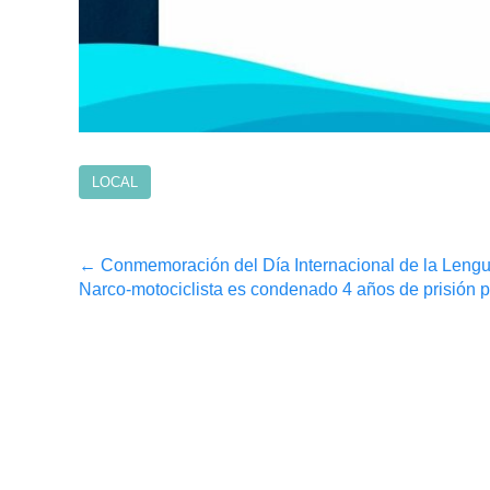
LOCAL
Post
←
Conmemoración del Día Internacional de la Leng
Narco-motociclista es condenado 4 años de prisión 
navigation