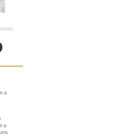
an a
y
n a
 una