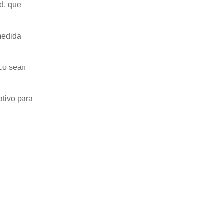
d, que
medida
ico sean
ativo para