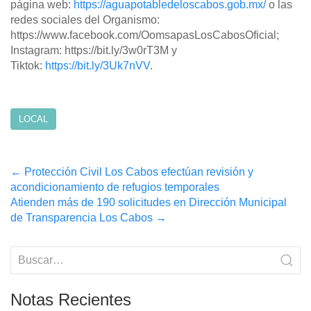
página web:
https://aguapotabledeloscabos.gob.mx/
o las
redes sociales del Organismo:
https://www.facebook.com/OomsapasLosCabosOficial;
Instagram: https://bit.ly/3w0rT3M y
Tiktok:
https://bit.ly/3Uk7nVV
.
LOCAL
Post
←
Protección Civil Los Cabos efectúan revisión y
acondicionamiento de refugios temporales
navigation
Atienden más de 190 solicitudes en Dirección Municipal
de Transparencia Los Cabos
→
Notas Recientes