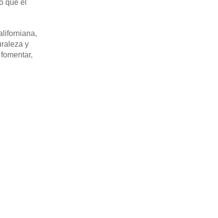
o que el
aliforniana,
uraleza y
 fomentar,