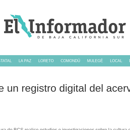
TATAL
LA PAZ
LORETO
COMONDÚ
MULEGÉ
LOCAL
 un registro digital del acer
tura de BCS realice estudios e investigaciones sobre la cultura 