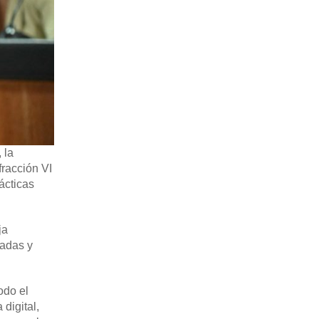
 la
fracción VI
ácticas
ja
tadas y
odo el
digital,