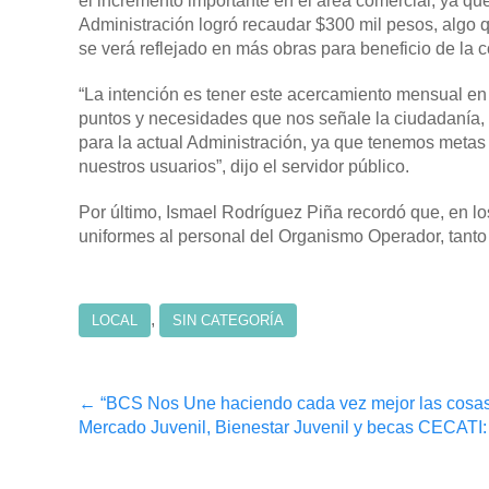
el incremento importante en el área comercial, ya qu
Administración logró recaudar $300 mil pesos, algo 
se verá reflejado en más obras para beneficio de la
“La intención es tener este acercamiento mensual en t
puntos y necesidades que nos señale la ciudadanía, a
para la actual Administración, ya que tenemos metas 
nuestros usuarios”, dijo el servidor público.
Por último, Ismael Rodríguez Piña recordó que, en lo
uniformes al personal del Organismo Operador, tant
,
LOCAL
SIN CATEGORÍA
Post
←
“BCS Nos Une haciendo cada vez mejor las cosas 
Mercado Juvenil, Bienestar Juvenil y becas CECATI:
navigation