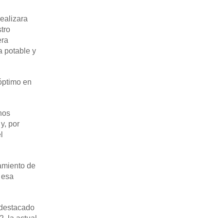
realizara
tro
era
a potable y
óptimo en
nos
y, por
l
tamiento de
 esa
 destacado