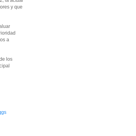
, la actual
lores y que
aluar
rioridad
mos a
de los
cipal
ggs