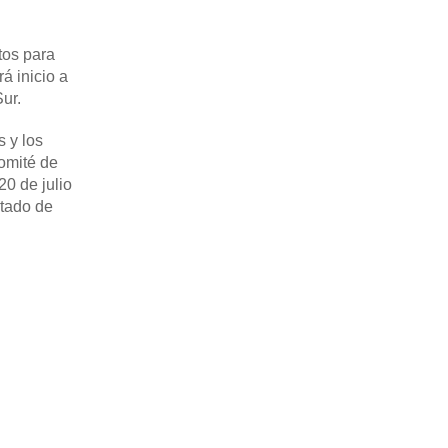
tos para
á inicio a
Sur.
s y los
Comité de
0 de julio
stado de