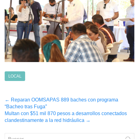
LOCAL
Post
←
Reparan OOMSAPAS 889 baches con programa
“Bacheo tras Fuga”
navigation
Multan con $51 mil 870 pesos a desarrollos conectados
clandestinamente a la red hidráulica
→