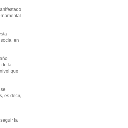
manifestado
bernamental
esta
 social en
 año,
 de la
 nivel que
 se
, es decir,
seguir la