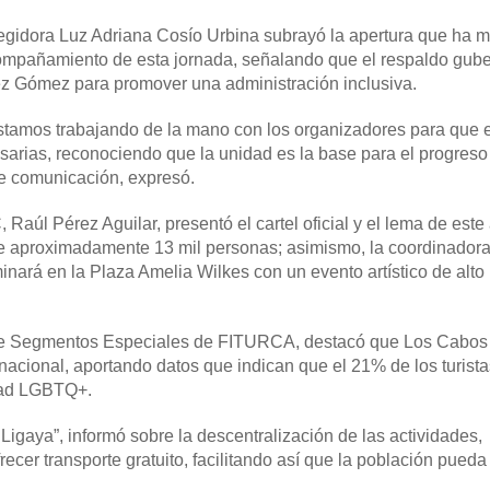
a regidora Luz Adriana Cosío Urbina subrayó la apertura que ha 
l acompañamiento de esta jornada, señalando que el respaldo gu
dez Gómez para promover una administración inclusiva.
 estamos trabajando de la mano con los organizadores para que 
sarias, reconociendo que la unidad es la base para el progreso
de comunicación, expresó.
Raúl Pérez Aguilar, presentó el cartel oficial y el lema de este
e aproximadamente 13 mil personas; asimismo, la coordinadora
inará en la Plaza Amelia Wilkes con un evento artístico de alto
 de Segmentos Especiales de FITURCA, destacó que Los Cabos
nacional, aportando datos que indican que el 21% de los turistas
idad LGBTQ+.
Ligaya”, informó sobre la descentralización de las actividades,
cer transporte gratuito, facilitando así que la población pueda 