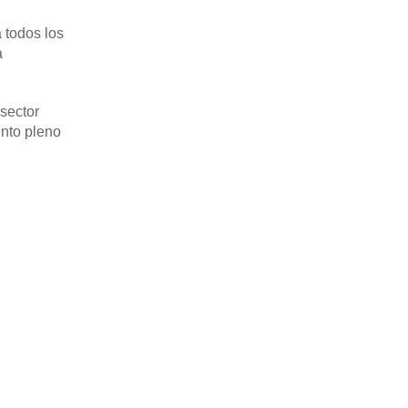
a todos los
a
 sector
ento pleno