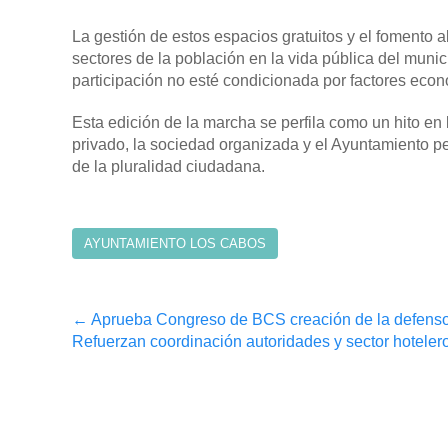
La gestión de estos espacios gratuitos y el fomento al
sectores de la población en la vida pública del muni
participación no esté condicionada por factores eco
Esta edición de la marcha se perfila como un hito en
privado, la sociedad organizada y el Ayuntamiento p
de la pluralidad ciudadana.
AYUNTAMIENTO LOS CABOS
Post
←
Aprueba Congreso de BCS creación de la defensorí
Refuerzan coordinación autoridades y sector hotel
navigation