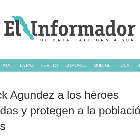
TATAL
LA PAZ
LORETO
COMONDÚ
MULEGÉ
LOCAL
ck Agundez a los héroes
das y protegen a la poblaci
es