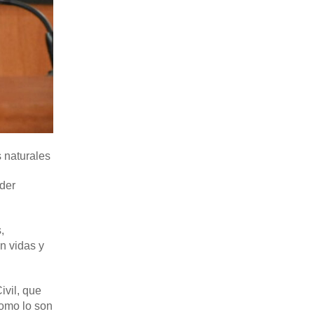
 naturales
oder
,
n vidas y
ivil, que
como lo son