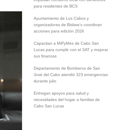
para residentes de BCS
Ayuntamiento de Los Cabos y
organizadores de Bisbee’s coordinan
acciones para edición 2026
Capacitan a MiPyMes de Cabo San
Lucas para cumplir con el SAT y mejorar
sus finanzas
Departamento de Bomberos de San
José del Cabo atendió 323 emergencias
durante julio
Entregan apoyos para salud y
necesidades del hogar a familias de
Cabo San Lucas