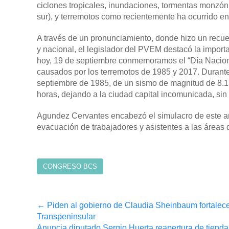
ciclones tropicales, inundaciones, tormentas monzóni
sur), y terremotos como recientemente ha ocurrido e
A través de un pronunciamiento, donde hizo un recuent
y nacional, el legislador del PVEM destacó la import
hoy, 19 de septiembre conmemoramos el “Día Nacional
causados por los terremotos de 1985 y 2017. Durante
septiembre de 1985, de un sismo de magnitud de 8.1 gr
horas, dejando a la ciudad capital incomunicada, sin
Agundez Cervantes encabezó el simulacro de este año 
evacuación de trabajadores y asistentes a las áreas 
CONGRESO BCS
Post
←
Piden al gobierno de Claudia Sheinbaum fortalece
Transpeninsular
navigation
Anuncia diputado Sergio Huerta reapertura de tiend