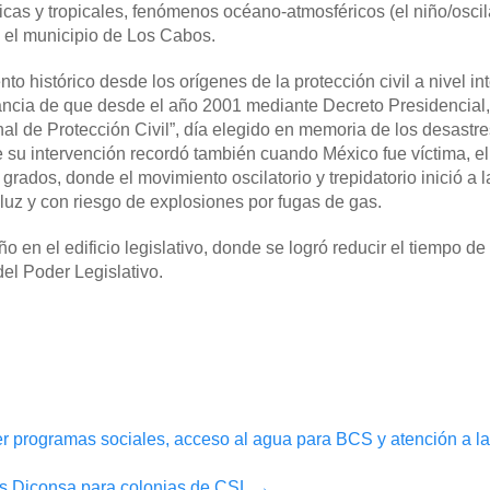
cas y tropicales, fenómenos océano-atmosféricos (el niño/oscil
n el municipio de Los Cabos.
o histórico desde los orígenes de la protección civil a nivel in
ancia de que desde el año 2001 mediante Decreto Presidencial, 
 de Protección Civil”, día elegido en memoria de los desastre
 su intervención recordó también cuando México fue víctima, el
ados, donde el movimiento oscilatorio y trepidatorio inició a l
 luz y con riesgo de explosiones por fugas de gas.
en el edificio legislativo, donde se logró reducir el tiempo de
del Poder Legislativo.
r programas sociales, acceso al agua para BCS y atención a la
as Diconsa para colonias de CSL
→