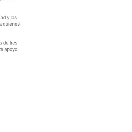
dad y las
 a quienes
 de tres
te apoyo.