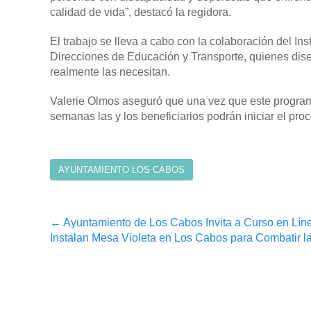
calidad de vida”, destacó la regidora.
El trabajo se lleva a cabo con la colaboración del Ins
Direcciones de Educación y Transporte, quienes dise
realmente las necesitan.
Valerie Olmos aseguró que una vez que este progra
semanas las y los beneficiarios podrán iniciar el pr
AYUNTAMIENTO LOS CABOS
Post
←
Ayuntamiento de Los Cabos Invita a Curso en Lín
Instalan Mesa Violeta en Los Cabos para Combatir l
navigation