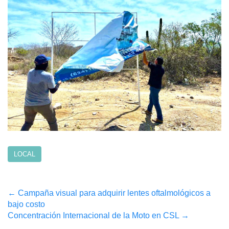
LOCAL
Post
←
Campaña visual para adquirir lentes oftalmológicos a
bajo costo
navigation
Concentración Internacional de la Moto en CSL
→