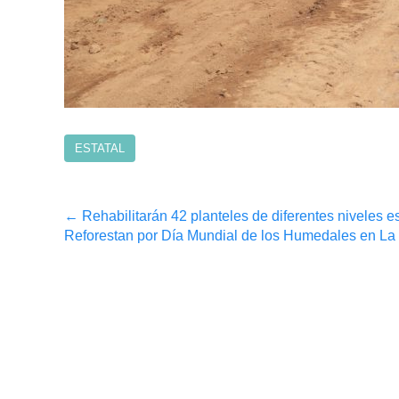
ESTATAL
Post
←
Rehabilitarán 42 planteles de diferentes niveles e
Reforestan por Día Mundial de los Humedales en L
navigation