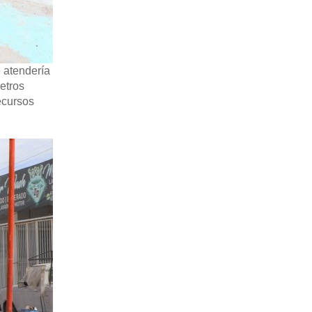
e atendería
etros
ecursos