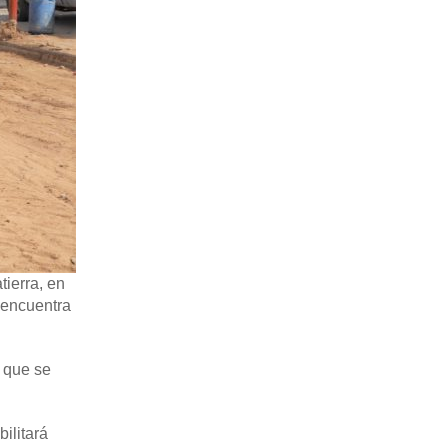
tierra, en
 encuentra
l que se
ilitará