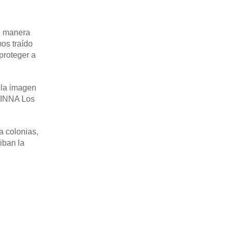
de manera
os traído
 proteger a
r la imagen
IPINNA Los
a colonias,
iban la