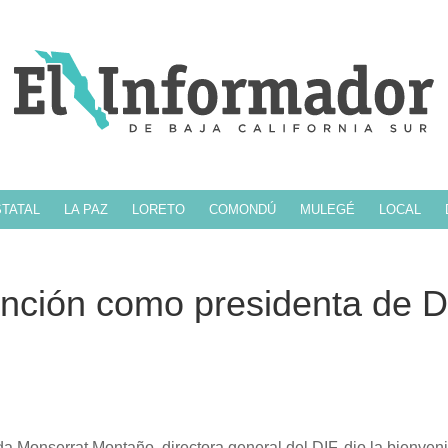
TATAL
LA PAZ
LORETO
COMONDÚ
MULEGÉ
LOCAL
función como presidenta de D
a Monserrat Montaño, directora general del DIF, dio la bienveni