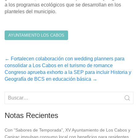
a los programas ecológicos que se desarrollan en los
planteles del municipio.
AYUNTAMIENTO LOS CABOS
Post
←
Fortalecen colaboración con wedding planners para
consolidar a Los Cabos en el turismo de romance
navigation
Congreso aprueba exhorto a la SEP para incluir Historia y
Geografía de BCS en educación básica
→
Notas Recientes
Con “Sabores de Temporada”, XV Ayuntamiento de Los Cabos y
Canirac impulsan consumo local con beneficios para residentes