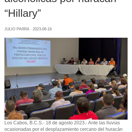
“Hillary”
JULIO PARRA
·
2023-08-19
Los Cabos, B.C.S.- 18 de agosto 2023
.-
Ante las lluvias
ocasionadas por el desplazamiento cercano del huracán