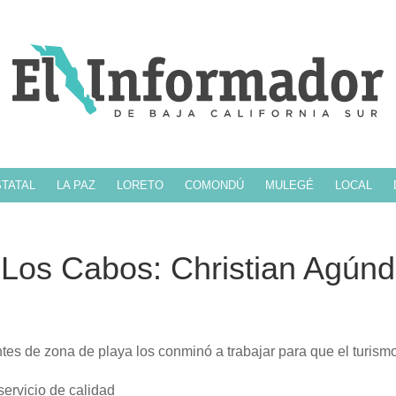
TATAL
LA PAZ
LORETO
COMONDÚ
MULEGÉ
LOCAL
r Los Cabos: Christian Agún
es de zona de playa los conminó a trabajar para que el turism
servicio de calidad