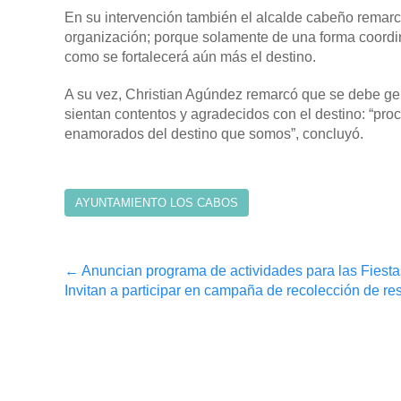
En su intervención también el alcalde cabeño remarcó
organización; porque solamente de una forma coordinad
como se fortalecerá aún más el destino.
A su vez, Christian Agúndez remarcó que se debe gen
sientan contentos y agradecidos con el destino: “proc
enamorados del destino que somos”, concluyó.
AYUNTAMIENTO LOS CABOS
Post
←
Anuncian programa de actividades para las Fiesta
Invitan a participar en campaña de recolección de 
navigation