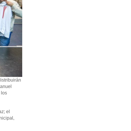
istribuirán
Manuel
 los
z; el
nicipal,