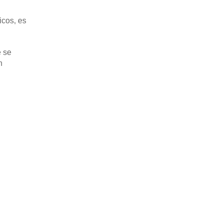
icos, es
e se
n