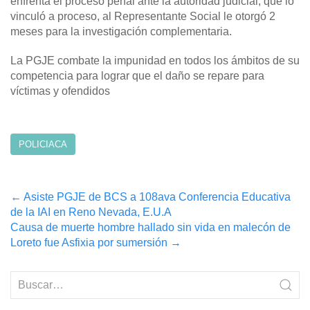
enfrenta el proceso penal ante la autoridad judicial, que lo
vinculó a proceso, al Representante Social le otorgó 2
meses para la investigación complementaria.
La PGJE combate la impunidad en todos los ámbitos de su
competencia para lograr que el daño se repare para
víctimas y ofendidos
POLICIACA
Post
←
Asiste PGJE de BCS a 108ava Conferencia Educativa
de la IAI en Reno Nevada, E.U.A
navigation
Causa de muerte hombre hallado sin vida en malecón de
Loreto fue Asfixia por sumersión
→