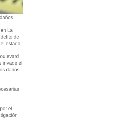
 daños
 en La
delito de
el estado.
boulevard
e invade el
sos daños
ecesarias
por el
stigación