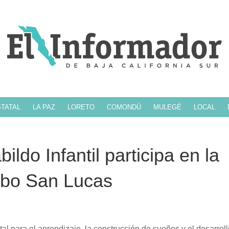
TATAL
LA PAZ
LORETO
COMONDÚ
MULEGÉ
LOCAL
ildo Infantil participa en la
abo San Lucas
l para el aprendizaje, la construcción de sueños y el desarrol