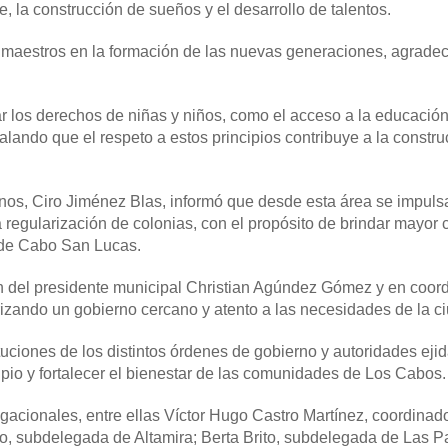
, la construcción de sueños y el desarrollo de talentos.
 maestros en la formación de las nuevas generaciones, agrade
ar los derechos de niñas y niños, como el acceso a la educación
alando que el respeto a estos principios contribuye a la constr
nos, Ciro Jiménez Blas, informó que desde esta área se impuls
a regularización de colonias, con el propósito de brindar mayor 
s de Cabo San Lucas.
ón del presidente municipal Christian Agúndez Gómez y en coor
rizando un gobierno cercano y atento a las necesidades de la c
ituciones de los distintos órdenes de gobierno y autoridades eji
pio y fortalecer el bienestar de las comunidades de Los Cabos.
gacionales, entre ellas Víctor Hugo Castro Martínez, coordinado
lo, subdelegada de Altamira; Berta Brito, subdelegada de Las P