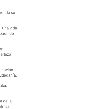
ciendo su
, una vida
ucción de
an
certeza
dinación
iudadanía.
dales
r de la
almas;