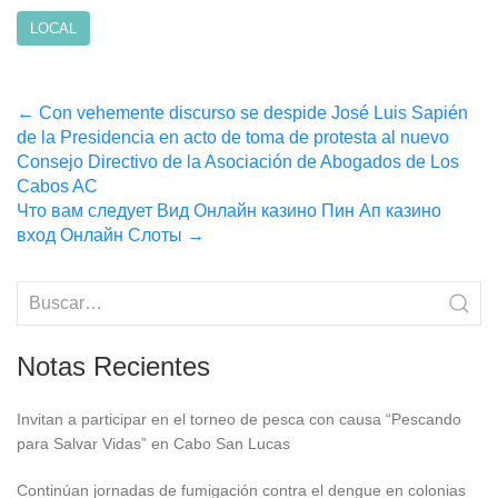
LOCAL
Post
←
Con vehemente discurso se despide José Luis Sapién
de la Presidencia en acto de toma de protesta al nuevo
navigation
Consejo Directivo de la Asociación de Abogados de Los
Cabos AC
Что вам следует Вид Онлайн казино Пин Ап казино
вход Онлайн Слоты
→
Notas Recientes
Invitan a participar en el torneo de pesca con causa “Pescando
para Salvar Vidas” en Cabo San Lucas
Continúan jornadas de fumigación contra el dengue en colonias