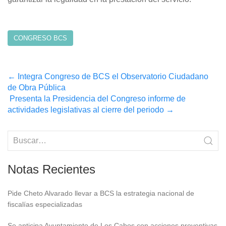
CONGRESO BCS
Post
←
Integra Congreso de BCS el Observatorio Ciudadano
de Obra Pública
navigation
Presenta la Presidencia del Congreso informe de
actividades legislativas al cierre del periodo
→
Notas Recientes
Pide Cheto Alvarado llevar a BCS la estrategia nacional de
fiscalías especializadas
Se anticipa Ayuntamiento de Los Cabos con acciones preventivas