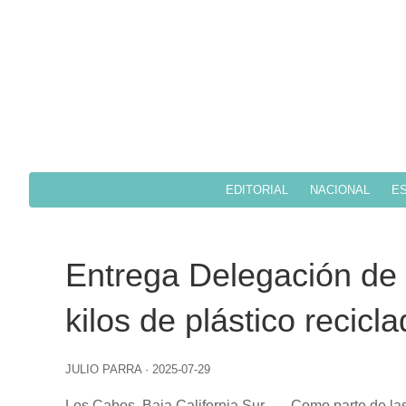
EDITORIAL
NACIONAL
ES
Entrega Delegación de
kilos de plástico recicl
JULIO PARRA
·
2025-07-29
Los Cabos, Baja California Sur
.– .- Como parte de l