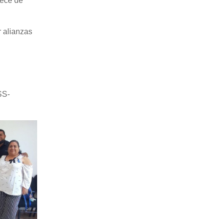
rece de
r alianzas
SS-