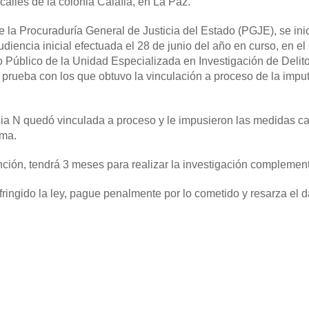
calles de la colonia Calafia, en La Paz.
 la Procuraduría General de Justicia del Estado (PGJE), se inic
diencia inicial efectuada el 28 de junio del año en curso, en el
rio Público de la Unidad Especializada en Investigación de Delit
e prueba con los que obtuvo la vinculación a proceso de la impu
cia N quedó vinculada a proceso y le impusieron las medidas c
ima.
ción, tendrá 3 meses para realizar la investigación complement
fringido la ley, pague penalmente por lo cometido y resarza el 