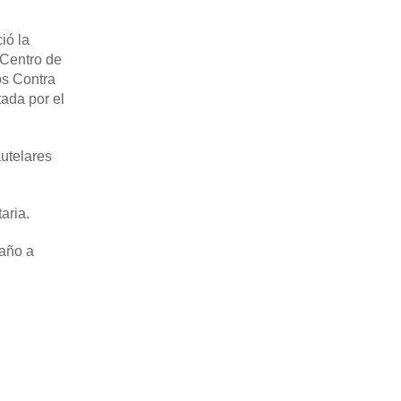
ió la
 Centro de
os Contra
tada por el
autelares
aria.
daño a