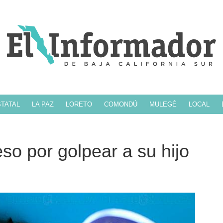
TATAL
LA PAZ
LORETO
COMONDÚ
MULEGÉ
LOCAL
so por golpear a su hijo