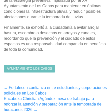
de la estrategia preventiva impulsada por el XV
Ayuntamiento de Los Cabos para mantener en óptimas
condiciones la infraestructura pluvial y reducir posibles
afectaciones durante la temporada de lluvias.
Finalmente, se exhortó a la ciudadanía a evitar arrojar
basura, escombro o desechos en arroyos y canales,
recordando que la prevención y el cuidado de estos
espacios es una responsabilidad compartida en beneficio
de toda la comunidad.
AYUNTAMIENTO LOS CABOS
Post
←
Fortalecen confianza entre estudiantes y corporaciones
policiales en Los Cabos
navigation
Encabeza Christian Agúndez mesa de trabajo para
reforzar la atención y preparación ante la temporada de
huracanes 2026
→